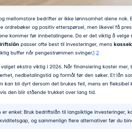
g mellomstore bedrifter er ikke lønnsomhet alene nok. B
e ordrebøker og positiv etterspørsel, men likevel få press
e kommer før innbetalingene. Da er det viktig å velge r
riftslån
passer ofte best til investeringer, mens
kassek
iktig buffer når pengestrømmen svinger.
1
2
valget ekstra viktig i 2026. Når finansiering koster mer, 
kerhet, nedbetalingstid og formål før den søker. Et lån so
em kan bli dyrt dersom det brukes feil, mens en fleksibel
vis den blir stående trukket over lang tid.
r enkel: Bruk bedriftslån til langsiktige investeringer, ka
ikviditetsgap, og sammenlign flere alternativer før du bin