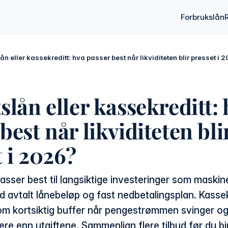
Forbrukslån
lån eller kassekreditt: hva passer best når likviditeten blir presset i 
slån eller kassekreditt:
best når likviditeten bli
 i 2026?
asser best til langsiktige investeringer som maskiner
d avtalt lånebeløp og fast nedbetalingsplan. Kasse
om kortsiktig buffer når pengestrømmen svinger og
e enn utgiftene. Sammenlign flere tilbud før du bi