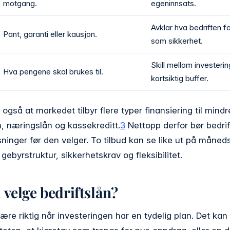
motgang.
egeninnsats.
Avklar hva bedriften fa
Pant, garanti eller kausjon.
som sikkerhet.
Skill mellom investering
Hva pengene skal brukes til.
kortsiktig buffer.
gså at markedet tilbyr flere typer finansiering til mindre
n, næringslån og kassekreditt.
3
Nettopp derfor bør bedri
inger før den velger. To tilbud kan se like ut på måne
 gebyrstruktur, sikkerhetskrav og fleksibilitet.
 velge bedriftslån?
være riktig når investeringen har en tydelig plan. Det kan