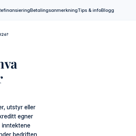
Refinansiering
Betalingsanmerkning
Tips & info
Blogg
2026?
 hva
r
, utstyr eller
kreditt egner
 inntektene
nder bedriften