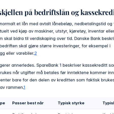
skjellen på bedriftslån og kassekredi
r normalt et lån med avtalt lånebeløp, nedbetalingstid og 
uelt ved kjøp av maskiner, utstyr, kjøretøy, inventar elle
m skal bidra til verdiskaping over tid. Danske Bank beskri
edriften skal gjøre større investeringer, for eksempel i
g eller varebiler.
2
gerer annerledes. SpareBank 1 beskriver kassekreditt so
ukes når utgifter må betales før inntektene kommer inn.
renter bare for den delen av kreditten som faktisk bruk
n av rammen.
1
ype
Passer best når
Typisk styrke
Typis