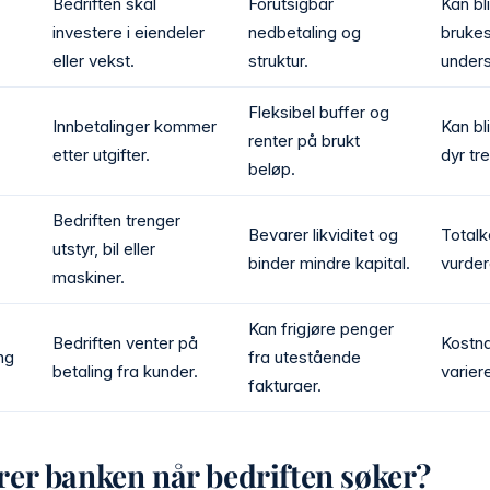
Bedriften skal
Forutsigbar
Kan bli
investere i eiendeler
nedbetaling og
brukes 
eller vekst.
struktur.
under
Fleksibel buffer og
Innbetalinger kommer
Kan bl
renter på brukt
etter utgifter.
dyr t
beløp.
Bedriften trenger
Bevarer likviditet og
Total
utstyr, bil eller
binder mindre kapital.
vurder
maskiner.
Kan frigjøre penger
Bedriften venter på
Kostna
ng
fra utestående
betaling fra kunder.
variere
fakturaer.
er banken når bedriften søker?