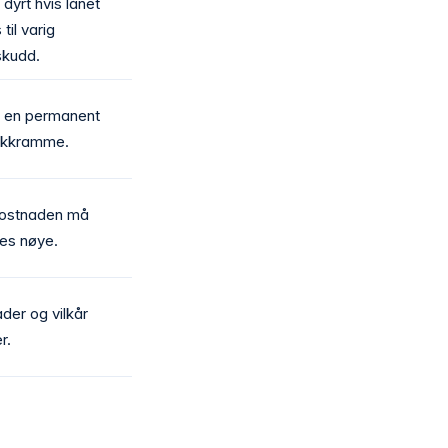
 dyrt hvis lånet
til varig
skudd.
i en permanent
rekkramme.
kostnaden må
es nøye.
der og vilkår
r.