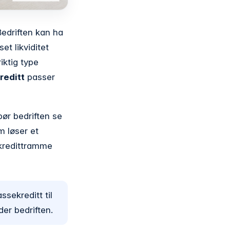
edriften kan ha
et likviditet
iktig type
reditt
passer
bør bedriften se
m løser et
 kredittramme
ssekreditt til
der bedriften.