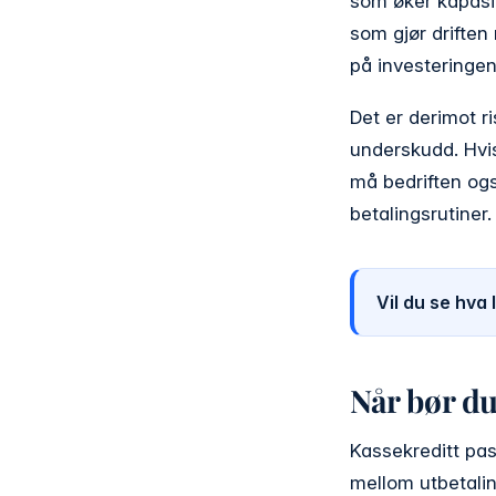
som øker kapasit
som gjør driften
på investeringen
Det er derimot ri
underskudd. Hvis
må bedriften ogs
betalingsrutiner.
Vil du se hva
Når bør du
Kassekreditt pas
mellom utbetalin