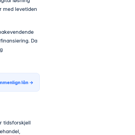
gital løsning
er med levetiden
tilbakevendende
finansiering. Da
og
mmenlign lån →
tidsforskjell
rehandel,