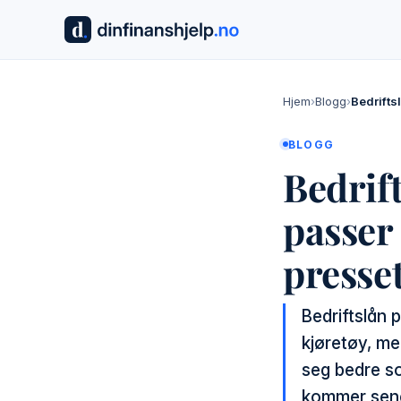
Hjem
›
Blogg
›
Bedrifts
BLOGG
Bedrift
passer 
presset
Bedriftslån p
kjøretøy, me
seg bedre s
kommer sener