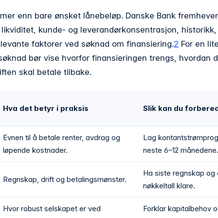
 mer enn bare ønsket lånebeløp. Danske Bank fremhever
likviditet, kunde- og leverandørkonsentrasjon, historikk
levante faktorer ved søknad om finansiering.
2
For en lit
søknad bør vise hvorfor finansieringen trengs, hvordan 
ften skal betale tilbake.
Hva det betyr i praksis
Slik kan du forbere
Evnen til å betale renter, avdrag og
Lag kontantstrømprog
løpende kostnader.
neste 6–12 månedene
Ha siste regnskap og
Regnskap, drift og betalingsmønster.
nøkkeltall klare.
Hvor robust selskapet er ved
Forklar kapitalbehov o