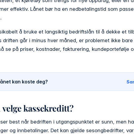
eten, et kjøretøy som trengs for nye oppdrag, eller en di
 mer effektiv. Lånet bør ha en nedbetalingstid som pass
.
sikabelt å bruke et langsiktig bedriftslån til å dekke et 
 driften går i minus hver måned, er problemet ikke bare 
å se på priser, kostnader, fakturering, kundeportefølje 
 lånet kan koste deg?
Sa
 velge kassekreditt?
ser best når bedriften i utgangspunktet er sunn, men har 
ger og innbetalinger. Det kan gjelde sesongbedrifter, va