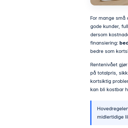
For mange små o
gode kunder, full
dersom kostnaden
finansiering:
bed
bedre som korts
Rentenivået gjør 
på totalpris, sik
kortsiktig probl
kan bli kostbar h
Hovedregelen e
midlertidige l