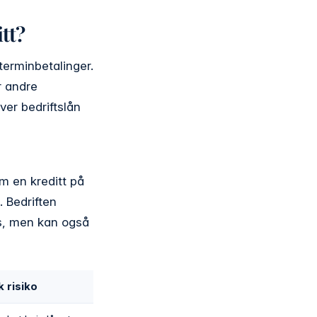
tt?
terminbetalinger.
r andre
ver bedriftslån
m en kreditt på
 Bedriften
es, men kan også
k risiko