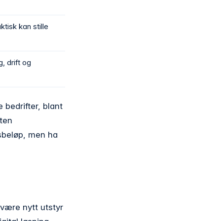
ktisk kan stille
, drift og
 bedrifter, blant
ften
dsbeløp, men ha
 være nytt utstyr