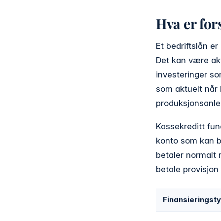
Hva er for
Et bedriftslån e
Det kan være akt
investeringer so
som aktuelt når b
produksjonsanleg
Kassekreditt fun
konto som kan br
betaler normalt 
betale provisjo
Finansieringst