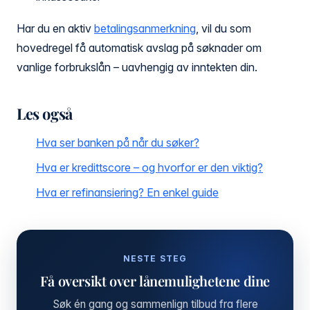
Har du en aktiv
betalingsanmerkning
, vil du som
hovedregel få automatisk avslag på søknader om
vanlige forbrukslån – uavhengig av inntekten din.
Les også
Hva ser banken på når du søker?
Hva er kredittscore – og hvorfor er den viktig?
Hva er refinansiering? En enkel guide
NESTE STEG
Få oversikt over lånemulighetene dine
Søk én gang og sammenlign tilbud fra flere