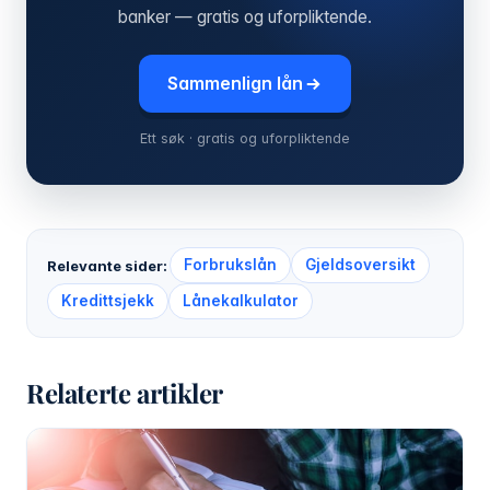
banker — gratis og uforpliktende.
Sammenlign lån
Ett søk · gratis og uforpliktende
Forbrukslån
Gjeldsoversikt
Relevante sider:
Kredittsjekk
Lånekalkulator
Relaterte artikler