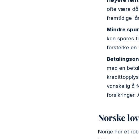
ofte være dår
fremtidige l
Mindre spa
kan spares ti
forsterke en 
Betalingsa
med en betal
kredittopplys
vanskelig å f
forsikringer.
Norske lov
Norge har et rob