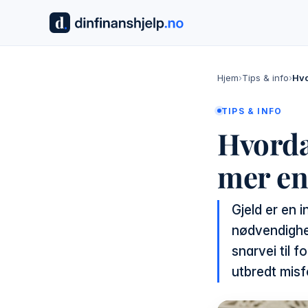
Hjem
›
Tips & info
›
Hvo
TIPS & INFO
Hvorda
mer en
Gjeld er en 
nødvendighet 
snarvei til 
utbredt misf