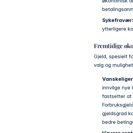
økonomisk ans
betalingsanm
Sykefravær
ytterligere 
Fremtidige øk
Gjeld, spesielt 
valg og mulighet
Vanskeligere
innvilge nye 
fastsetter at
Forbruksgjel
gjeldsgrad ka
bedre betinge
Høyere rent