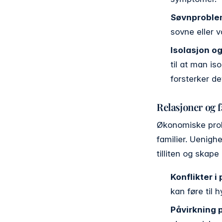
Søvnproble
sovne eller 
Isolasjon o
til at man is
forsterker de
Relasjoner og f
Økonomiske probl
familier. Uenigh
tilliten og skape
Konflikter i
kan føre til 
Påvirkning 