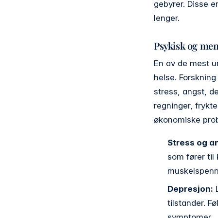
gebyrer. Disse e
lenger.
Psykisk og men
En av de mest u
helse. Forskning
stress, angst, d
regninger, frykt
økonomiske prob
Stress og a
som fører ti
muskelspenni
Depresjon:
L
tilstander. F
symptomer.