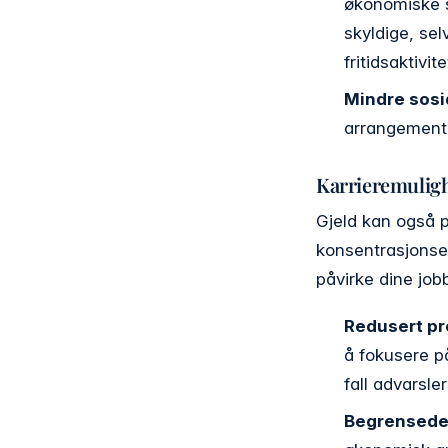
økonomiske st
skyldige, sel
fritidsaktivit
Mindre sosia
arrangemente
Karrieremuligh
Gjeld kan også p
konsentrasjonsev
påvirke dine job
Redusert pr
å fokusere på
fall advarsler
Begrensede 