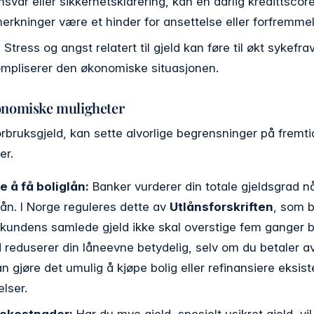
var eller sikkerhetsklarering, kan en dårlig kredittscore
erkninger være et hinder for ansettelse eller forfremmel
:
Stress og angst relatert til gjeld kan føre til økt sykef
kompliserer den økonomiske situasjonen.
onomiske muligheter
forbruksgjeld, kan sette alvorlige begrensninger på frem
er.
 å få boliglån:
Banker vurderer din totale gjeldsgrad nå
lån. I Norge reguleres dette av
Utlånsforskriften
, som b
 kundens samlede gjeld ikke skal overstige fem ganger br
d reduserer din låneevne betydelig, selv om du betaler 
n gjøre det umulig å kjøpe bolig eller refinansiere eksist
lser.
ekostnader:
Har du mye gjeld, spesielt usikret gjeld, vil