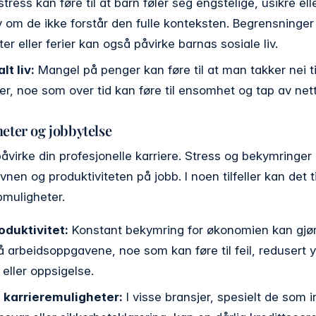
ress kan føre til at barn føler seg engstelige, usikre ell
v om de ikke forstår den fulle konteksten. Begrensninger
eter eller ferier kan også påvirke barnas sosiale liv.
lt liv:
Mangel på penger kan føre til at man takker nei ti
r, noe som over tid kan føre til ensomhet og tap av nett
eter og jobbytelse
åvirke din profesjonelle karriere. Stress og bekymringer
nen og produktiviteten på jobb. I noen tilfeller kan det 
bmuligheter.
oduktivitet:
Konstant bekymring for økonomien kan gjør
 arbeidsoppgavene, noe som kan føre til feil, redusert y
 eller oppsigelse.
karrieremuligheter:
I visse bransjer, spesielt de som i