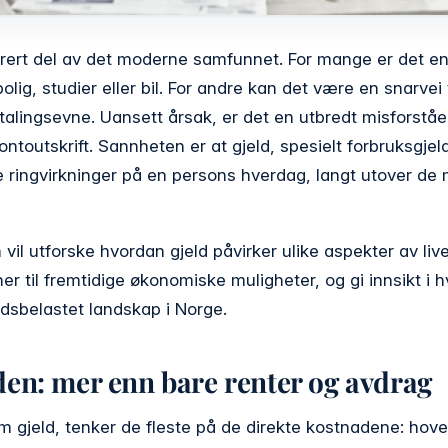
egrert del av det moderne samfunnet. For mange er det e
bolig, studier eller bil. For andre kan det være en snarvei
alingsevne. Uansett årsak, er det en utbredt misforståel
kontoutskrift. Sannheten er at gjeld, spesielt forbruksgje
 ringvirkninger på en persons hverdag, langt utover de
vil utforske hvordan gjeld påvirker ulike aspekter av live
ner til fremtidige økonomiske muligheter, og gi innsikt i
eldsbelastet landskap i Norge.
en: mer enn bare renter og avdrag
m gjeld, tenker de fleste på de direkte kostnadene: hove