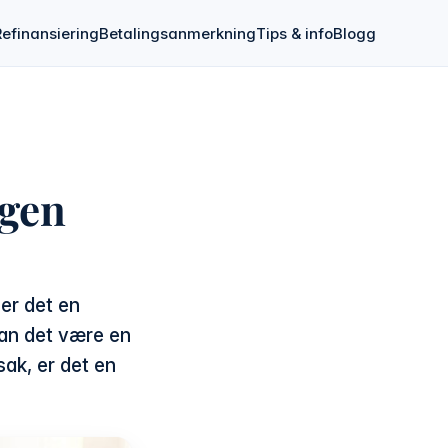
Refinansiering
Betalingsanmerkning
Tips & info
Blogg
agen
er det en
 kan det være en
sak, er det en