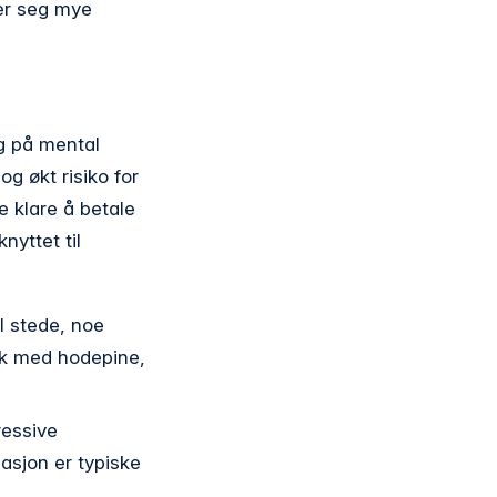
ker seg mye
g på mental
g økt risiko for
e klare å betale
nyttet til
l stede, noe
isk med hodepine,
ressive
uasjon er typiske