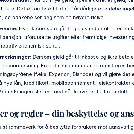
ligere. Dette kan føre til at du får dårligere rentebetinge
ån, da bankene ser deg som en høyere risiko.
reevne:
Hver krone som går til gjeldsnedbetaling er en 
l pensjon, uforutsette utgifter eller fremtidige investerin
negativ økonomisk spiral.
nmerkninger:
Dersom gjeld går til inkasso og ikke betal
ingsanmerkning. En betalingsanmerkning registreres ho
ningsbyråene (f.eks. Experian, Bisnode) og vil gjøre det 
å nye lån, kredittkort, mobilabonnement, leiekontrakter e
 Anmerkningen slettes først når kravet er fullt ut betalt.
er og regler – din beskyttelse og an
ust rammeverk for å beskytte forbrukere mot uansvarlig 