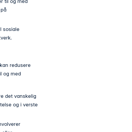
er til og med
 på
l sosiale
verk.
 kan redusere
til og med
e det vanskelig
telse og i verste
nvolverer