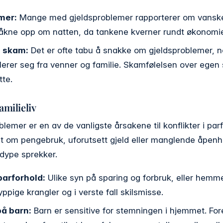
mer:
Mange med gjeldsproblemer rapporterer om vanske
våkne opp om natten, da tankene kverner rundt økonomi
g skam:
Det er ofte tabu å snakke om gjeldsproblemer, 
olerer seg fra venner og familie. Skamfølelsen over egen 
tte.
amilieliv
emer er en av de vanligste årsakene til konflikter i par
et om pengebruk, uforutsett gjeld eller manglende åpen
 dype sprekker.
 parforhold:
Ulike syn på sparing og forbruk, eller hemme
hyppige krangler og i verste fall skilsmisse.
på barn:
Barn er sensitive for stemningen i hjemmet. For