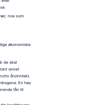
 eller
se.
ravær, noe som
tidige økonomiske
r de skal
lant annet
utto årsinntekt.
avdragene. En høy
erende lån til
 din kredittscore