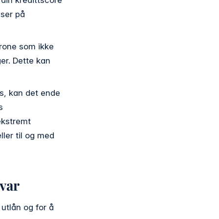
lser på
krone som ikke
ger. Dette kan
es, kan det ende
s
ekstremt
ller til og med
svar
utlån og for å