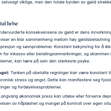
r selvsagt viktige, men den totale byrden av gjeld strek
tal helse
ndervurderte konsekvensene av gjeld er dens innvirknin
 viser en klar sammenheng mellom høy gjeldsbelastning o
epresjon og søvnproblemer. Konstant bekymring for å ikk
en for inkasso eller betalingsanmerkninger, og skammen k
lemer, kan tære på selv den sterkeste psyke.
ngst:
Tanken på ubetalte regninger kan være konstant ti
l kronisk stress og angst. Dette kan manifestere seg fys
nger og fordøyelsesproblemer.
angvarig økonomisk press kan utløse eller forverre dep
ølelsen av håpløshet og mangel på kontroll over egen sit