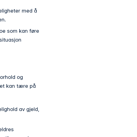
ligheter med å
en.
noe som kan føre
situasjon
forhold og
het kan tære på
lighold av gjeld,
eldres